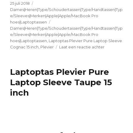
Geplaatst
25 juli 2018
Categorieën
op
Dames|Heren|Type/Schoudertassen|Type/Handtassen|Typ
e/Sleeves|Merken|Apple|Apple/MacBook Pro
hoes|Laptoptassen
Tags
Dames|Heren|Type/Schoudertassen|Type/Handtassen|Typ
e/Sleeves|Merken|Apple|Apple/MacBook Pro
hoes|Laptoptassen
,
Laptoptas Plevier Pure Laptop Sleeve
Cognac 15 inch
,
Plevier
Laat een reactie achter
op
Laptoptas
Plevier
Pure
Laptoptas Plevier Pure
Laptop
Sleeve
Laptop Sleeve Taupe 15
Cognac
inch
15
inch