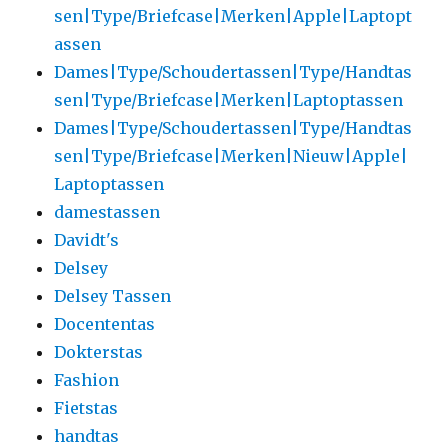
sen|Type/Briefcase|Merken|Apple|Laptopt
assen
Dames|Type/Schoudertassen|Type/Handtas
sen|Type/Briefcase|Merken|Laptoptassen
Dames|Type/Schoudertassen|Type/Handtas
sen|Type/Briefcase|Merken|Nieuw|Apple|
Laptoptassen
damestassen
Davidt's
Delsey
Delsey Tassen
Docententas
Dokterstas
Fashion
Fietstas
handtas