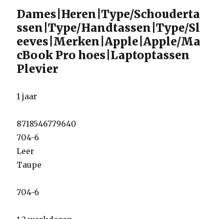
Dames|Heren|Type/Schouderta
ssen|Type/Handtassen|Type/Sl
eeves|Merken|Apple|Apple/Ma
cBook Pro hoes|Laptoptassen
Plevier
1 jaar
8718546779640
704-6
Leer
Taupe
704-6