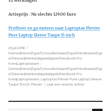
1-2 werkdagen
Actieprijs : Nu slechts 129.00 Euro
Profiteer en ga meteen naar Laptoptas Plevier
Pure Laptop Sleeve Taupe 15 inch
Geplaatst
25 juli 2018
Categorieën
op
Dames|Heren|Type/Schoudertassen|Type/Handtassen|Typ
e/Sleeves|Merken|Apple|Apple/MacBook Pro
hoes|Laptoptassen
Tags
Dames|Heren|Type/Schoudertassen|Type/Handtassen|Typ
e/Sleeves|Merken|Apple|Apple/MacBook Pro
hoes|Laptoptassen
,
Laptoptas Plevier Pure Laptop Sleeve
Taupe 15 inch
,
Plevier
Laat een reactie achter
op
Laptoptas
Plevier
Pure
Laptop
Sleeve
ZO