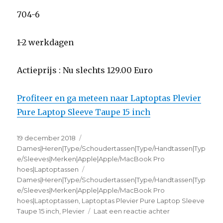
704-6
1-2 werkdagen
Actieprijs : Nu slechts 129.00 Euro
Profiteer en ga meteen naar Laptoptas Plevier
Pure Laptop Sleeve Taupe 15 inch
Geplaatst
19 december 2018
Categorieën
op
Dames|Heren|Type/Schoudertassen|Type/Handtassen|Typ
e/Sleeves|Merken|Apple|Apple/MacBook Pro
hoes|Laptoptassen
Tags
Dames|Heren|Type/Schoudertassen|Type/Handtassen|Typ
e/Sleeves|Merken|Apple|Apple/MacBook Pro
hoes|Laptoptassen
,
Laptoptas Plevier Pure Laptop Sleeve
Taupe 15 inch
,
Plevier
Laat een reactie achter
op
Laptoptas