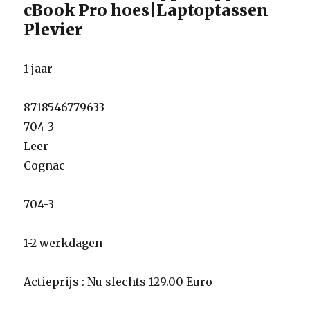
cBook Pro hoes|Laptoptassen
Plevier
1 jaar
8718546779633
704-3
Leer
Cognac
704-3
1-2 werkdagen
Actieprijs : Nu slechts 129.00 Euro