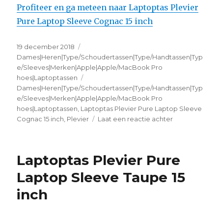
Profiteer en ga meteen naar Laptoptas Plevier
Pure Laptop Sleeve Cognac 15 inch
Geplaatst
19 december 2018
Categorieën
op
Dames|Heren|Type/Schoudertassen|Type/Handtassen|Typ
e/Sleeves|Merken|Apple|Apple/MacBook Pro
hoes|Laptoptassen
Tags
Dames|Heren|Type/Schoudertassen|Type/Handtassen|Typ
e/Sleeves|Merken|Apple|Apple/MacBook Pro
hoes|Laptoptassen
,
Laptoptas Plevier Pure Laptop Sleeve
Cognac 15 inch
,
Plevier
Laat een reactie achter
op
Laptoptas
Plevier
Pure
Laptoptas Plevier Pure
Laptop
Sleeve
Laptop Sleeve Taupe 15
Cognac
inch
15
inch