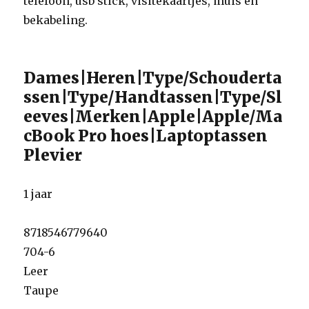
telefoon, usb stick, visitekaartjes, muis en
bekabeling.
Dames|Heren|Type/Schouderta
ssen|Type/Handtassen|Type/Sl
eeves|Merken|Apple|Apple/Ma
cBook Pro hoes|Laptoptassen
Plevier
1 jaar
8718546779640
704-6
Leer
Taupe