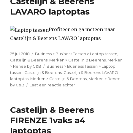
Castelijn & Beerens
LAVARO laptoptas
Profiteer en ga meteen naar
Castelijn & Beerens LAVARO laptoptas
Geplaatst
25 juli 2018
Categorieën
Business > Business Tassen > Laptop tassen
,
op
Castelijn & Beerens
,
Merken > Castelijn & Beerens
,
Merken
> Renee by C&B
Tags
Business > Business Tassen > Laptop
tassen
,
Castelijn & Beerens
,
Castelijn & Beerens LAVARO
laptoptas
,
Merken > Castelijn & Beerens
,
Merken > Renee
by C&B
Laat een reactie achter
op
Castelijn
&
Beerens
Castelijn & Beerens
LAVARO
laptoptas
FIRENZE 1vaks a4
laptoptas