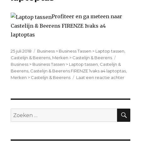
Profiteer en ga meteen naar
Castelijn & Beerens FIRENZE 1vaks a4
laptoptas
Geplaatst
25 juli 2018
Categorieën
Business > Business Tassen > Laptop tassen
,
op
Castelijn & Beerens
,
Merken > Castelijn & Beerens
Tags
Business > Business Tassen > Laptop tassen
,
Castelijn &
Beerens
,
Castelijn & Beerens FIRENZE 1vaks a4 laptoptas
,
Merken > Castelijn & Beerens
Laat een reactie achter
op
Castelij
&
Beeren
FIRENZ
1vaks
ZO
Zoeken
a4
naar:
laptopt