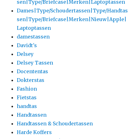
sen|Type/Briefcase|Merken|Laptoptassen
Dames|Type/Schoudertassen|Type/Handtas
sen|Type/Briefcase|Merken|Nieuw|Apple|
Laptoptassen
damestassen
Davidt's
Delsey
Delsey Tassen
Docententas
Dokterstas
Fashion
Fietstas
handtas
Handtassen
Handtassen & Schoudertassen
Harde Koffers