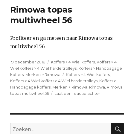
Rimowa topas
multiwheel 56
Profiteer en ga meteen naar Rimowa topas
multiwheel 56
Geplaatst
19 december 2018
Categorieën
Koffers > 4 Wiel koffers
,
Koffers > 4
op
Wiel koffers > 4 Wiel harde trolleys
,
Koffers > Handbagage
koffers
,
Merken > Rimowa
Tags
Koffers > 4 Wiel koffers
,
Koffers > 4 Wiel koffers > 4 Wiel harde trolleys
,
Koffers >
Handbagage koffers
,
Merken > Rimowa
,
Rimowa
,
Rimowa
topas multiwheel 56
Laat een reactie achter
op
Rimowa
topas
multiwheel
56
ZO
Zoeken