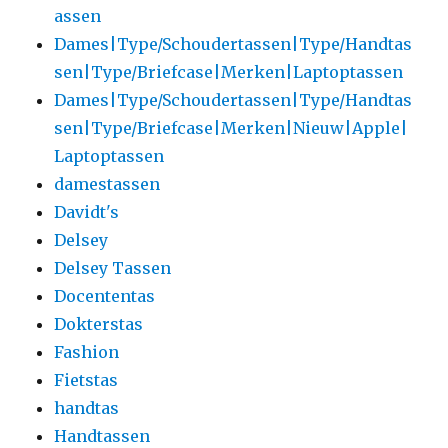
assen
Dames|Type/Schoudertassen|Type/Handtas
sen|Type/Briefcase|Merken|Laptoptassen
Dames|Type/Schoudertassen|Type/Handtas
sen|Type/Briefcase|Merken|Nieuw|Apple|
Laptoptassen
damestassen
Davidt's
Delsey
Delsey Tassen
Docententas
Dokterstas
Fashion
Fietstas
handtas
Handtassen