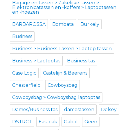
Bagage en tassen > Zakelijke tassen >
Elektronicatassen en -koffers > Laptoptassen
en -hoezen
BARBAROSSA
Bombata
Burkely
Business
Business > Business Tassen > Laptop tassen
Business > Laptoptas
Business tas
Case Logic
Castelijn & Beerens
Chesterfield
Cowboysbag
Cowboysbag > Cowboysbag laptoptas
Dames/Business tas
damestassen
Delsey
DSTRCT
Eastpak
Gabol
Geen