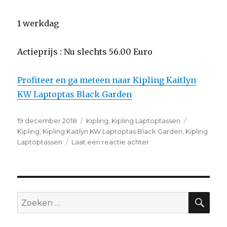
1 werkdag
Actieprijs : Nu slechts 56.00 Euro
Profiteer en ga meteen naar Kipling Kaitlyn
KW Laptoptas Black Garden
Geplaatst
19 december 2018
Categorieën
Kipling
,
Kipling Laptoptassen
Tags
op
Kipling
,
Kipling Kaitlyn KW Laptoptas Black Garden
,
Kipling
Laptoptassen
Laat een reactie achter
op
Kipling
Kaitlyn
KW
Laptoptas
Black
ZO
Zoeken
Garden
naar: