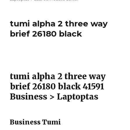
american
tourister
city
tumi alpha 2 three way
drift
laptop
brief 26180 black
bag
14
28g
003
09
black
grey
tumi alpha 2 three way
brief 26180 black 41591
Business > Laptoptas
Business Tumi