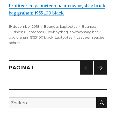
Profiteer en ga meteen naar cowboysbag brick
bag graham 1955 100 black
Geplaatst
19 december 2018
Categorieën
Business
,
Laptoptas
Tags
Business
,
op
Business > Laptoptas
,
Cowboysbag
,
cowboysbag brick
bag graham 1955 100 black
,
Laptoptas
Laat een reactie
achter
op
cowboysbag
brick
bag
graham
Berichtnavigatie
PAGINA
1
1955
100
VOL
black
GEN
DE
PAGI
NA
ZO
Zoeken
naar: