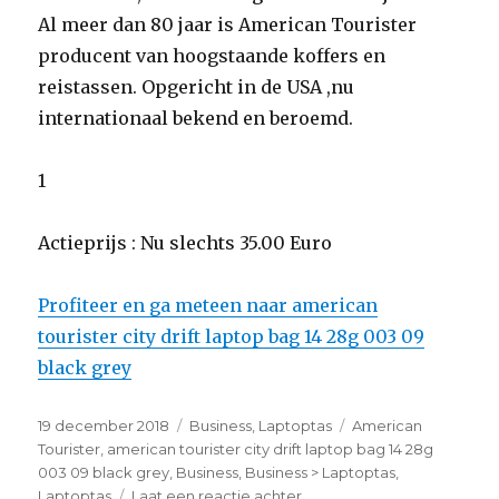
Al meer dan 80 jaar is American Tourister
producent van hoogstaande koffers en
reistassen. Opgericht in de USA ,nu
internationaal bekend en beroemd.
1
Actieprijs : Nu slechts 35.00 Euro
Profiteer en ga meteen naar american
tourister city drift laptop bag 14 28g 003 09
black grey
Geplaatst
19 december 2018
Categorieën
Business
,
Laptoptas
Tags
American
op
Tourister
,
american tourister city drift laptop bag 14 28g
003 09 black grey
,
Business
,
Business > Laptoptas
,
Laptoptas
Laat een reactie achter
op