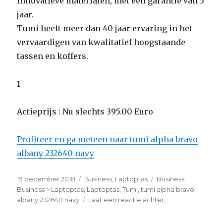
innovatieve materialen, met een garantie van 5
jaar.
Tumi heeft meer dan 40 jaar ervaring in het
vervaardigen van kwalitatief hoogstaande
tassen en koffers.
1
Actieprijs : Nu slechts 395.00 Euro
Profiteer en ga meteen naar tumi alpha bravo
albany 232640 navy
Geplaatst
19 december 2018
Categorieën
Business
,
Laptoptas
Tags
Business
,
op
Business > Laptoptas
,
Laptoptas
,
Tumi
,
tumi alpha bravo
albany 232640 navy
Laat een reactie achter
op
tumi
alpha