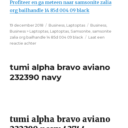
Profiteer en ga meteen naar samsonite zalia
org bailhandle 14 85d 004 09 black
Geplaatst
19 december 2018
Categorieën
Business
,
Laptoptas
Tags
Business
,
op
Business > Laptoptas
,
Laptoptas
,
Samsonite
,
samsonite
zalia org bailhandle 14 85d 004 09 black
Laat een
reactie achter
op
samsonite
zalia
org
tumi alpha bravo aviano
bailhandle
14
232390 navy
85d
004
09
black
tumi alpha bravo aviano