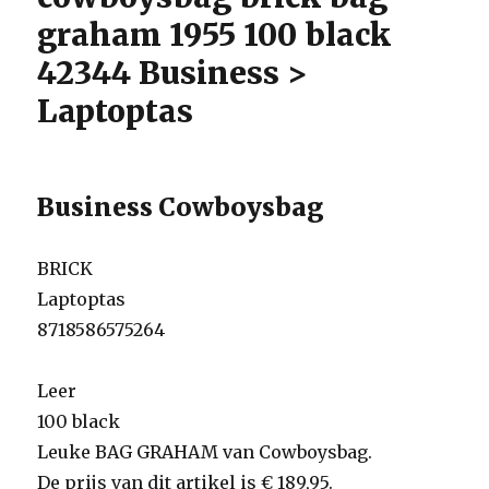
black
graham 1955 100 black
blue
42344 Business >
Laptoptas
Business Cowboysbag
BRICK
Laptoptas
8718586575264
Leer
100 black
Leuke BAG GRAHAM van Cowboysbag.
De prijs van dit artikel is € 189,95.