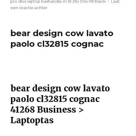
pro dlx4 laptop bailhandle m 16 35v 004 09 black
Laat
een reactie achter
op
samsonite
pro
dlx4
bear design cow lavato
laptop
bailhandle
paolo cl32815 cognac
m
16
35v
004
09
black
bear design cow lavato
paolo cl32815 cognac
41268 Business >
Laptoptas