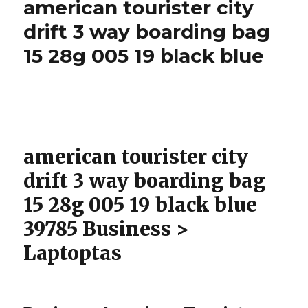
american tourister city
three
way
drift 3 way boarding bag
brief
15 28g 005 19 black blue
26180
black
american tourister city
drift 3 way boarding bag
15 28g 005 19 black blue
39785 Business >
Laptoptas