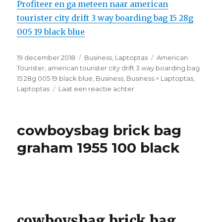
Profiteer en ga meteen naar american
tourister city drift 3 way boarding bag 15 28g
005 19 black blue
Geplaatst
19 december 2018
Categorieën
Business
,
Laptoptas
Tags
American
op
Tourister
,
american tourister city drift 3 way boarding bag
15 28g 005 19 black blue
,
Business
,
Business > Laptoptas
,
Laptoptas
Laat een reactie achter
op
american
tourister
city
cowboysbag brick bag
drift
3
graham 1955 100 black
way
boarding
bag
15
28g
005
19
cowboysbag brick bag