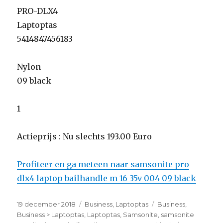
PRO-DLX4
Laptoptas
5414847456183
Nylon
09 black
1
Actieprijs : Nu slechts 193.00 Euro
Profiteer en ga meteen naar samsonite pro
dlx4 laptop bailhandle m 16 35v 004 09 black
Geplaatst
19 december 2018
Categorieën
Business
,
Laptoptas
Tags
Business
,
op
Business > Laptoptas
,
Laptoptas
,
Samsonite
,
samsonite