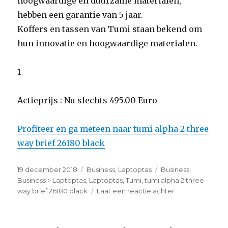
hoogwaardige en duurzame materialen,
hebben een garantie van 5 jaar.
Koffers en tassen van Tumi staan bekend om
hun innovatie en hoogwaardige materialen.
1
Actieprijs : Nu slechts 495.00 Euro
Profiteer en ga meteen naar tumi alpha 2 three
way brief 26180 black
Geplaatst
19 december 2018
Categorieën
Business
,
Laptoptas
Tags
Business
,
op
Business > Laptoptas
,
Laptoptas
,
Tumi
,
tumi alpha 2 three
way brief 26180 black
Laat een reactie achter
op
tumi
alpha
2