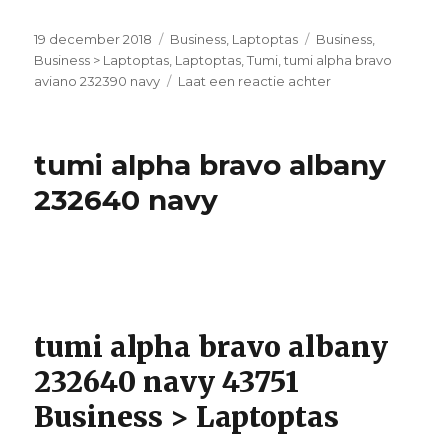
Geplaatst
19 december 2018
Categorieën
Business
,
Laptoptas
Tags
Business
,
op
Business > Laptoptas
,
Laptoptas
,
Tumi
,
tumi alpha bravo
aviano 232390 navy
Laat een reactie achter
op
tumi
alpha
bravo
tumi alpha bravo albany
aviano
232390
232640 navy
navy
tumi alpha bravo albany
232640 navy 43751
Business > Laptoptas