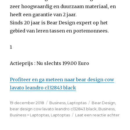
zeer hoogwaardig en duurzaam materiaal, en
heeft een garantie van 2 jaar.
Sinds 20 jaar is Bear Design expert op het
gebied van leren tassen en portemonnees.
1
Actieprijs : Nu slechts 199.00 Euro
Profiteer en ga meteen naar bear design cow
lavato leandro cl32843 black
Geplaatst
19 december 2018
Categorieën
Business
,
Laptoptas
Tags
Bear Design
,
op
bear design cow lavato leandro cl32843 black
,
Business
,
Business > Laptoptas
,
Laptoptas
Laat een reactie achter
op
bear
desi