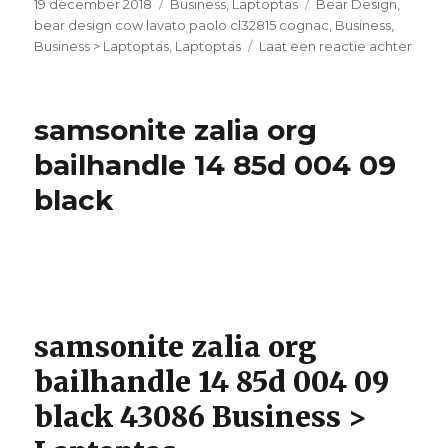
Geplaatst
19 december 2018
Categorieën
Business
,
Laptoptas
Tags
Bear Design
,
op
bear design cow lavato paolo cl32815 cognac
,
Business
,
Business > Laptoptas
,
Laptoptas
Laat een reactie achter
op
bear
desi
cow
samsonite zalia org
lavat
paol
bailhandle 14 85d 004 09
cl328
black
cogn
samsonite zalia org
bailhandle 14 85d 004 09
black 43086 Business >