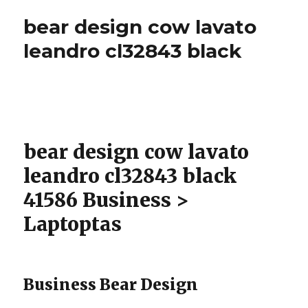
bravo
bear design cow lavato
albany
232640
leandro cl32843 black
navy
bear design cow lavato
leandro cl32843 black
41586 Business >
Laptoptas
Business Bear Design