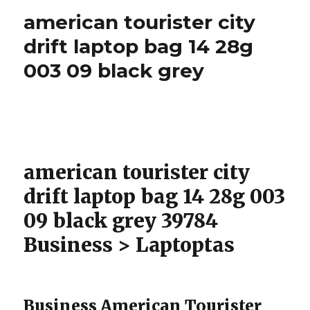
cow
american tourister city
lavat
lean
drift laptop bag 14 28g
cl32
003 09 black grey
blac
american tourister city
drift laptop bag 14 28g 003
09 black grey 39784
Business > Laptoptas
Business American Tourister