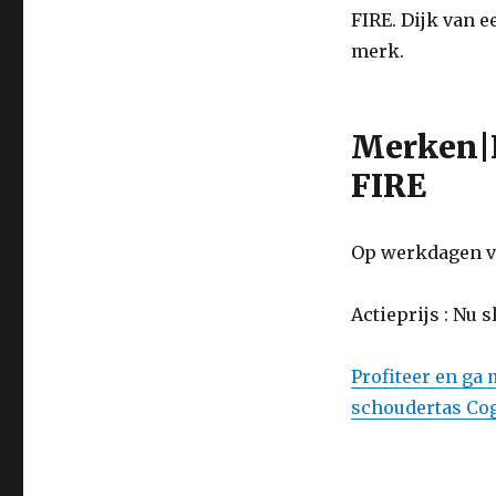
Laptoptas
FIRE. Dijk van e
handtas
schoudertas
merk.
Cognac
Merken|
FIRE
Op werkdagen vo
Actieprijs : Nu 
Profiteer en ga
schoudertas Co