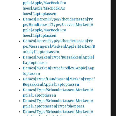
pple|Apple/MacBook Pro
hoes|Apple/MacBook Air
hoes|Laptoptassen
Dames|Heren|Type/Schoudertassen|Ty
pe/Handtassen|Type/Sleeves|Merken|A
pple|Apple/MacBook Pro
hoes|Laptoptassen
Dames|Heren|Type/Schoudertassen|Ty
pe/Messengers|Merken|Apple|Merken/B
urkely|Laptoptassen
Dames|Merken|Type/Rugzakken|Apple|
Laptoptassen
Dames|Merken|Type/Trolley|Apple|Lap
toptassen
Dames|Type/Handtassen|Merken|Type/
Rugzakken|Apple|Laptoptassen
Dames|Type/Schoudertassen|Merken|A
pple|Laptoptassen
Dames|Type/Schoudertassen|Merken|A
pple|Laptoptassen|Type/Shoppers
Dames|Type/Schoudertassen|Merken|A