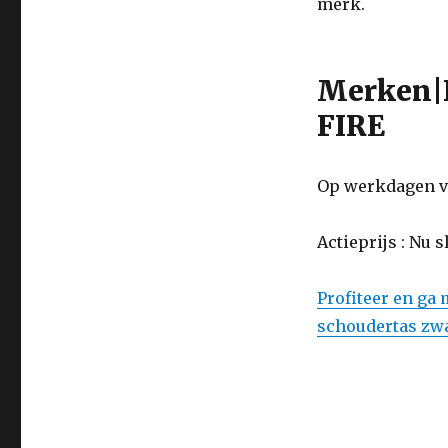
schoudertas
merk.
zwart
Merken|
FIRE
Op werkdagen vo
Actieprijs : Nu 
Profiteer en ga
schoudertas zw