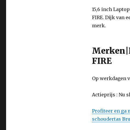
15,6
inch
15,6 inch Lapto
Laptoptas
FIRE. Dijk van e
handtas
schoudertas
merk.
Bruin
Merken|
FIRE
Op werkdagen vo
Actieprijs : Nu 
Profiteer en ga
schoudertas Br