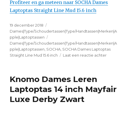
Profiteer en ga meteen naar SOCHA Dames
Laptoptas Straight Line Mud 15.6 inch
Geplaatst
19 december 2018
Categorieën
op
Dames|Type/Schoudertassen|Type/Handtassen|Merken|A
pple|Laptoptassen
Tags
Dames|Type/Schoudertassen|Type/Handtassen|Merken|A
pple|Laptoptassen
,
SOCHA
,
SOCHA Dames Laptoptas
Straight Line Mud 15.6 inch
Laat een reactie achter
op
SOCHA
Dames
Laptoptas
Knomo Dames Leren
Straight
Line
Laptoptas 14 inch Mayfair
Mud
Luxe Derby Zwart
15.6
inch