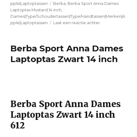
pple|Laptoptassen
Tags
Berba
,
Berba Sport Anna Dames
Laptoptas Mustard 14 inch
,
Dames|Type/Schoudertassen|Type/Handtassen|Merken|A
pple|Laptoptassen
Laat een reactie achter
op
Berba
Sport
Anna
Berba Sport Anna Dames
Dames
Laptoptas
Laptoptas Zwart 14 inch
Mustard
14
inch
Berba Sport Anna Dames
Laptoptas Zwart 14 inch
612