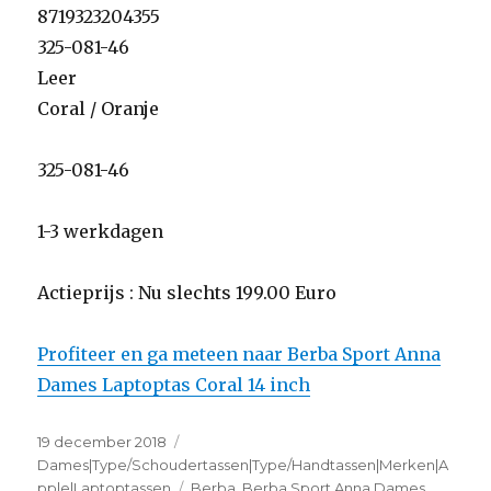
8719323204355
325-081-46
Leer
Coral / Oranje
325-081-46
1-3 werkdagen
Actieprijs : Nu slechts 199.00 Euro
Profiteer en ga meteen naar Berba Sport Anna
Dames Laptoptas Coral 14 inch
Geplaatst
19 december 2018
Categorieën
op
Dames|Type/Schoudertassen|Type/Handtassen|Merken|A
pple|Laptoptassen
Tags
Berba
,
Berba Sport Anna Dames