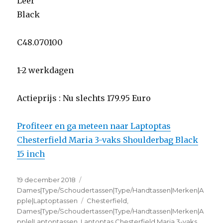
Leer
Black
C48.070100
1-2 werkdagen
Actieprijs : Nu slechts 179.95 Euro
Profiteer en ga meteen naar Laptoptas
Chesterfield Maria 3-vaks Shoulderbag Black
15 inch
Geplaatst
19 december 2018
Categorieën
op
Dames|Type/Schoudertassen|Type/Handtassen|Merken|A
pple|Laptoptassen
Tags
Chesterfield
,
Dames|Type/Schoudertassen|Type/Handtassen|Merken|A
pple|Laptoptassen
,
Laptoptas Chesterfield Maria 3-vaks