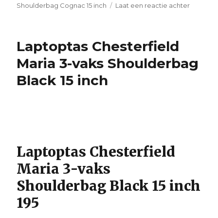
Shoulderbag Cognac 15 inch
Laat een reactie achter
op
Laptopt
Chesterf
Maria
Laptoptas Chesterfield
3-
vaks
Maria 3-vaks Shoulderbag
Shoulde
Black 15 inch
Cognac
15
inch
Laptoptas Chesterfield
Maria 3-vaks
Shoulderbag Black 15 inch
195