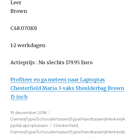
Leer
Brown
C48.070101
1-2 werkdagen
Actieprijs : Nu slechts 179.95 Euro
Profiteer en ga meteen naar Laptoptas
Chesterfield Maria 3-vaks Shoulderbag Brown
15 inch
Geplaatst
19 december 2018
Categorieën
op
Dames|Type/Schoudertassen|Type/Handtassen|Merken|A
pple|Laptoptassen
Tags
Chesterfield
,
Dames|Type/Schoudertassen|Type/Handtassen|Merken|A