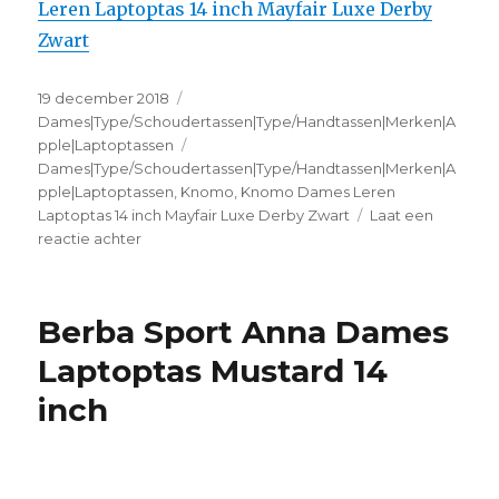
Leren Laptoptas 14 inch Mayfair Luxe Derby
Zwart
Geplaatst
19 december 2018
Categorieën
op
Dames|Type/Schoudertassen|Type/Handtassen|Merken|A
pple|Laptoptassen
Tags
Dames|Type/Schoudertassen|Type/Handtassen|Merken|A
pple|Laptoptassen
,
Knomo
,
Knomo Dames Leren
Laptoptas 14 inch Mayfair Luxe Derby Zwart
Laat een
reactie achter
op
Knomo
Dames
Leren
Berba Sport Anna Dames
Laptoptas
14
Laptoptas Mustard 14
inch
inch
Mayfair
Luxe
Derby
Zwart