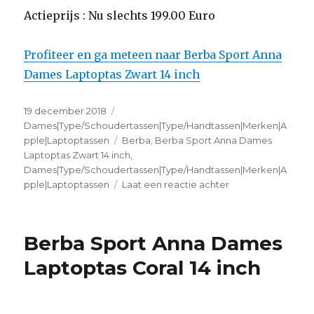
Actieprijs : Nu slechts 199.00 Euro
Profiteer en ga meteen naar Berba Sport Anna
Dames Laptoptas Zwart 14 inch
Geplaatst
19 december 2018
Categorieën
op
Dames|Type/Schoudertassen|Type/Handtassen|Merken|A
pple|Laptoptassen
Tags
Berba
,
Berba Sport Anna Dames
Laptoptas Zwart 14 inch
,
Dames|Type/Schoudertassen|Type/Handtassen|Merken|A
pple|Laptoptassen
Laat een reactie achter
op
Berba
Sport
Anna
Berba Sport Anna Dames
Dames
Laptoptas
Laptoptas Coral 14 inch
Zwart
14
inch