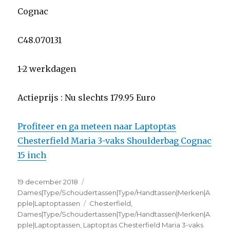
Cognac
C48.070131
1-2 werkdagen
Actieprijs : Nu slechts 179.95 Euro
Profiteer en ga meteen naar Laptoptas
Chesterfield Maria 3-vaks Shoulderbag Cognac
15 inch
Geplaatst
19 december 2018
Categorieën
op
Dames|Type/Schoudertassen|Type/Handtassen|Merken|A
pple|Laptoptassen
Tags
Chesterfield
,
Dames|Type/Schoudertassen|Type/Handtassen|Merken|A
pple|Laptoptassen
,
Laptoptas Chesterfield Maria 3-vaks