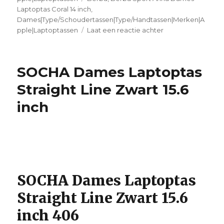
Laptoptas Coral 14 inch
,
Dames|Type/Schoudertassen|Type/Handtassen|Merken|A
pple|Laptoptassen
Laat een reactie achter
op
Berba
Sport
Anna
SOCHA Dames Laptoptas
Dames
Laptoptas
Straight Line Zwart 15.6
Coral
inch
14
inch
SOCHA Dames Laptoptas
Straight Line Zwart 15.6
inch 406