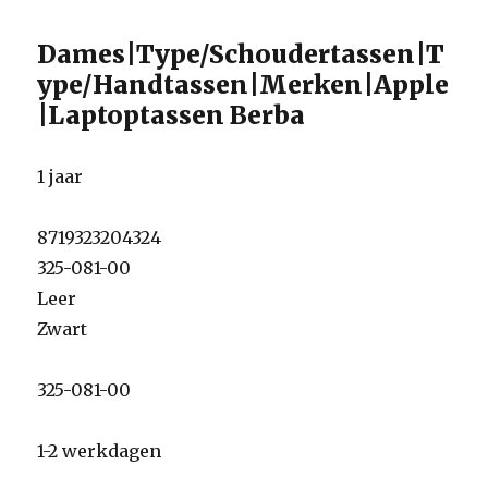
Dames|Type/Schoudertassen|T
ype/Handtassen|Merken|Apple
|Laptoptassen Berba
1 jaar
8719323204324
325-081-00
Leer
Zwart
325-081-00
1-2 werkdagen