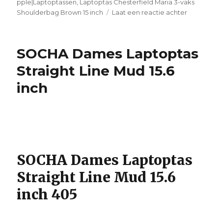
pple|Laptoptassen
,
Laptoptas Chesterfield Maria 3-vaks
Shoulderbag Brown 15 inch
Laat een reactie achter
op
Laptoptas
Chesterfi
Maria
SOCHA Dames Laptoptas
3-
vaks
Straight Line Mud 15.6
Shoulder
inch
Brown
15
inch
SOCHA Dames Laptoptas
Straight Line Mud 15.6
inch 405