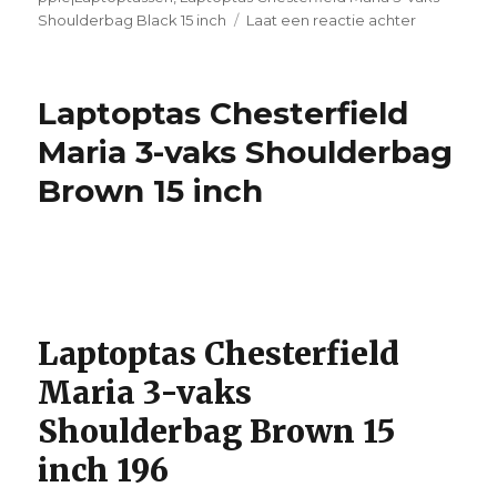
Shoulderbag Black 15 inch
Laat een reactie achter
op
Laptoptas
Chesterfie
Maria
Laptoptas Chesterfield
3-
vaks
Maria 3-vaks Shoulderbag
Shoulderb
Brown 15 inch
Black
15
inch
Laptoptas Chesterfield
Maria 3-vaks
Shoulderbag Brown 15
inch 196