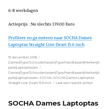
6-8 werkdagen
Actieprijs : Nu slechts 139.00 Euro
Profiteer en ga meteen naar SOCHA Dames
Laptoptas Straight Line Zwart 15.6 inch
Geplaatst
19 december 2018
Categorieën
op
Dames|Type/Schoudertassen|Type/Handtassen|Merken|A
pple|Laptoptassen
Tags
Dames|Type/Schoudertassen|Type/Handtassen|Merken|A
pple|Laptoptassen
,
SOCHA
,
SOCHA Dames Laptoptas
Straight Line Zwart 15.6 inch
Laat een reactie achter
op
SOCHA
Dames
Laptopta
SOCHA Dames Laptoptas
Straight
Line