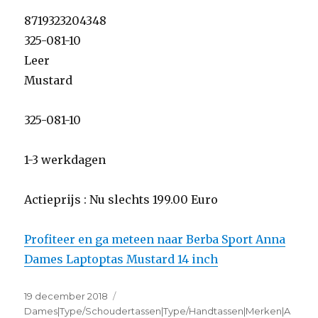
8719323204348
325-081-10
Leer
Mustard
325-081-10
1-3 werkdagen
Actieprijs : Nu slechts 199.00 Euro
Profiteer en ga meteen naar Berba Sport Anna
Dames Laptoptas Mustard 14 inch
Geplaatst
19 december 2018
Categorieën
op
Dames|Type/Schoudertassen|Type/Handtassen|Merken|A