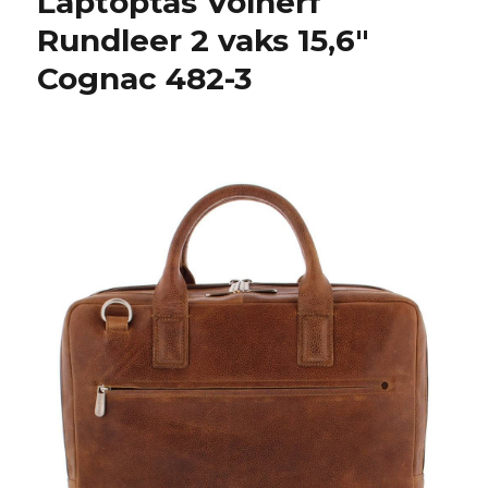
Laptoptas Volnerf
1
Rundleer 2 vaks 15,6″
vaks
14″
Cognac 482-3
Taupe
703
–
6