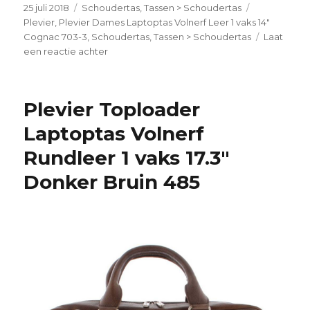
Geplaatst
25 juli 2018
Categorieën
Schoudertas
,
Tassen > Schoudertas
Tags
op
Plevier
,
Plevier Dames Laptoptas Volnerf Leer 1 vaks 14"
Cognac 703-3
,
Schoudertas
,
Tassen > Schoudertas
Laat
een reactie achter
op
Plevier
Dames
Laptoptas
Plevier Toploader
Volnerf
Leer
Laptoptas Volnerf
1
Rundleer 1 vaks 17.3″
vaks
14″
Donker Bruin 485
Cognac
703-
3