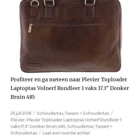
Profiteer en ga meteen naar Plevier Toploader
Laptoptas Volnerf Rundleer 1 vaks 17.3″ Donker
Bruin 485
Geplaatst
25 juli 2018
Categorieën
Schoudertas
,
Tassen > Schoudertas
Tags
op
Plevier
,
Plevier Toploader Laptoptas Volnerf Rundleer 1
vaks 17.3" Donker Bruin 485
,
Schoudertas
,
Tassen >
Schoudertas
Laat een reactie achter
op
Plevier