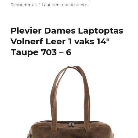
Schoudertas
Laat een reactie achter
op
Plevier
Toploader
Laptoptas
Plevier Dames Laptoptas
Volnerf
Rundleer
Volnerf Leer 1 vaks 14″
2
Taupe 703 – 6
vaks
15,6″
Donker
Bruin
482