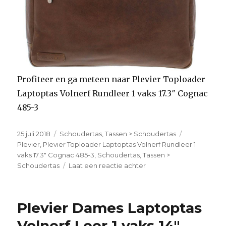
Profiteer en ga meteen naar Plevier Toploader
Laptoptas Volnerf Rundleer 1 vaks 17.3″ Cognac
485-3
Geplaatst
25 juli 2018
Categorieën
Schoudertas
,
Tassen > Schoudertas
Tags
op
Plevier
,
Plevier Toploader Laptoptas Volnerf Rundleer 1
vaks 17.3" Cognac 485-3
,
Schoudertas
,
Tassen >
Schoudertas
Laat een reactie achter
op
Plevier
Toploader
Laptoptas
Plevier Dames Laptoptas
Volnerf
Rundleer
Volnerf Leer 1 vaks 14″