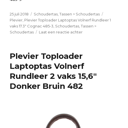
Geplaatst
25 juli 2018
Categorieën
Schoudertas
,
Tassen > Schoudertas
Tags
op
Plevier
,
Plevier Toploader Laptoptas Volnerf Rundleer 1
vaks 17.3" Cognac 485-3
,
Schoudertas
,
Tassen >
Schoudertas
Laat een reactie achter
op
Plevier
Toploader
Laptoptas
Plevier Toploader
Volnerf
Rundleer
Laptoptas Volnerf
1
Rundleer 2 vaks 15,6″
vaks
17.3″
Donker Bruin 482
Cognac
485-
3