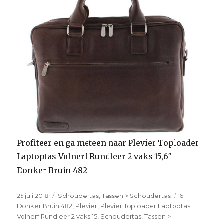
Profiteer en ga meteen naar Plevier Toploader
Laptoptas Volnerf Rundleer 2 vaks 15,6″
Donker Bruin 482
Geplaatst
25 juli 2018
Categorieën
Schoudertas
,
Tassen > Schoudertas
Tags
6"
op
Donker Bruin 482
,
Plevier
,
Plevier Toploader Laptoptas
Volnerf Rundleer 2 vaks 15
,
Schoudertas
,
Tassen >