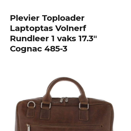
Toploader
Laptoptas
Plevier Toploader
Volnerf
Rundleer
Laptoptas Volnerf
1
Rundleer 1 vaks 17.3″
vaks
17.3″
Cognac 485-3
Donker
Bruin
485