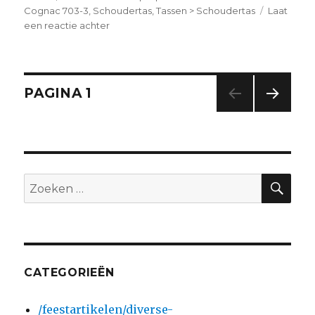
Cognac 703-3
,
Schoudertas
,
Tassen > Schoudertas
Laat
een reactie achter
op
Plevier
Dames
Laptoptas
Volnerf
Berichtnavigatie
PAGINA
1
Leer
1
VOL
vaks
GEN
14″
DE
PAGI
Cognac
NA
703-
ZO
Zoeken
3
naar:
CATEGORIEËN
/feestartikelen/diverse-