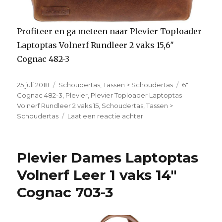
Profiteer en ga meteen naar Plevier Toploader
Laptoptas Volnerf Rundleer 2 vaks 15,6″
Cognac 482-3
Geplaatst
25 juli 2018
Categorieën
Schoudertas
,
Tassen > Schoudertas
Tags
6"
op
Cognac 482-3
,
Plevier
,
Plevier Toploader Laptoptas
Volnerf Rundleer 2 vaks 15
,
Schoudertas
,
Tassen >
Schoudertas
Laat een reactie achter
op
Plevier
Toploader
Laptoptas
Plevier Dames Laptoptas
Volnerf
Rundleer
Volnerf Leer 1 vaks 14″
2
Cognac 703-3
vaks
15,6″
Cognac
482-