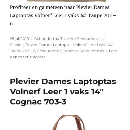
Profiteer en ga meteen naar Plevier Dames
Laptoptas Volnerf Leer 1 vaks 14″ Taupe 703 –
6
Geplaatst
25 juli 2018
Categorieën
Schoudertas
,
Tassen > Schoudertas
Tags
op
Plevier
,
Plevier Dames Laptoptas Volnerf Leer 1 vaks 14"
Taupe 703 - 6
,
Schoudertas
,
Tassen > Schoudertas
Laat
een reactie achter
op
Plevier
Dames
Laptoptas
Plevier Dames Laptoptas
Volnerf
Leer
Volnerf Leer 1 vaks 14″
1
Cognac 703-3
vaks
14″
Taupe
703
–