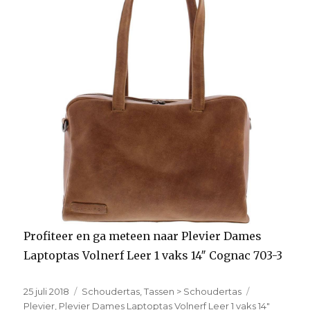
6
Profiteer en ga meteen naar Plevier Dames
Laptoptas Volnerf Leer 1 vaks 14″ Cognac 703-3
Geplaatst
25 juli 2018
Categorieën
Schoudertas
,
Tassen > Schoudertas
Tags
op
Plevier
,
Plevier Dames Laptoptas Volnerf Leer 1 vaks 14"