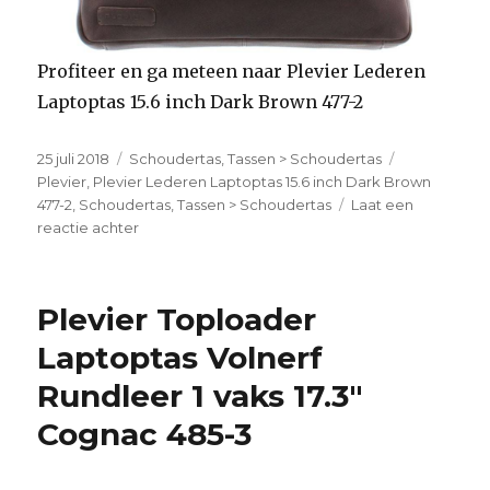
Profiteer en ga meteen naar Plevier Lederen
Laptoptas 15.6 inch Dark Brown 477-2
Geplaatst
25 juli 2018
Categorieën
Schoudertas
,
Tassen > Schoudertas
Tags
op
Plevier
,
Plevier Lederen Laptoptas 15.6 inch Dark Brown
477-2
,
Schoudertas
,
Tassen > Schoudertas
Laat een
reactie achter
op
Plevier
Lederen
Laptoptas
Plevier Toploader
15.6
inch
Laptoptas Volnerf
Dark
Rundleer 1 vaks 17.3″
Brown
477-
Cognac 485-3
2