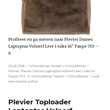
Profiteer en ga meteen naar Plevier Dames
Laptoptas Volnerf Leer 1 vaks 14″ Taupe 703 –
6
Geplaatst
25 juli 2018
Categorieën
Schoudertas
,
Tassen > Schoudertas
Tags
op
Plevier
,
Plevier Dames Laptoptas Volnerf Leer 1 vaks 14"
Taupe 703 - 6
,
Schoudertas
,
Tassen > Schoudertas
Laat
een reactie achter
op
Plevier
Dames
Laptoptas
Plevier Toploader
Volnerf
Leer