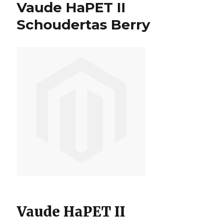
Vaude HaPET II
Scho
Anthr
Schoudertas Berry
Vaude HaPET II