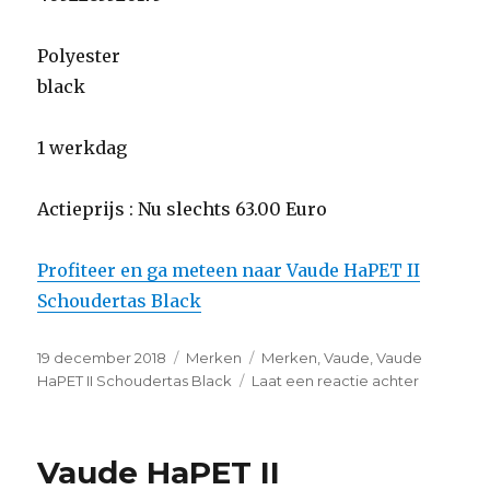
Polyester
black
1 werkdag
Actieprijs : Nu slechts 63.00 Euro
Profiteer en ga meteen naar Vaude HaPET II
Schoudertas Black
Geplaatst
19 december 2018
Categorieën
Merken
Tags
Merken
,
Vaude
,
Vaude
op
HaPET II Schoudertas Black
Laat een reactie achter
op
Vaude
HaPET
II
Vaude HaPET II
Schouder