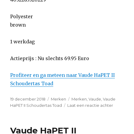
Polyester
brown
1 werkdag
Actieprijs : Nu slechts 69.95 Euro
Profiteer en ga meteen naar Vaude HaPET II
Schoudertas Toad
Geplaatst
19 december 2018
Categorieën
Merken
Tags
Merken
,
Vaude
,
Vaude
op
HaPET II Schoudertas Toad
Laat een reactie achter
op
Vaude
HaPET
II
Vaude HaPET II
Schoudert