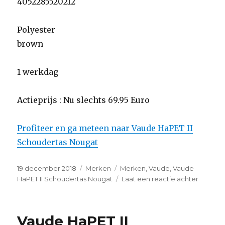
4052285520212
Polyester
brown
1 werkdag
Actieprijs : Nu slechts 69.95 Euro
Profiteer en ga meteen naar Vaude HaPET II
Schoudertas Nougat
Geplaatst
19 december 2018
Categorieën
Merken
Tags
Merken
,
Vaude
,
Vaude
op
HaPET II Schoudertas Nougat
Laat een reactie achter
op
Vaude
HaPET
II
Vaude HaPET II
Schoud