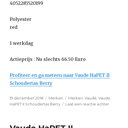
4052285520199
Polyester
red
1 werkdag
Actieprijs : Nu slechts 66.50 Euro
Profiteer en ga meteen naar Vaude HaPET II
Schoudertas Berry
Geplaatst
19 december 2018
Categorieën
Merken
Tags
Merken
,
Vaude
,
Vaude
op
HaPET II Schoudertas Berry
Laat een reactie achter
op
Vaude
HaPET
II