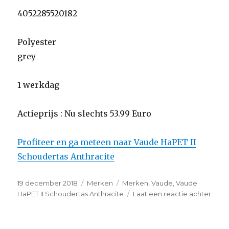
4052285520182
Polyester
grey
1 werkdag
Actieprijs : Nu slechts 53.99 Euro
Profiteer en ga meteen naar Vaude HaPET II
Schoudertas Anthracite
Geplaatst
19 december 2018
Categorieën
Merken
Tags
Merken
,
Vaude
,
Vaude
op
HaPET II Schoudertas Anthracite
Laat een reactie achter
op
Vaud
HaPE
II