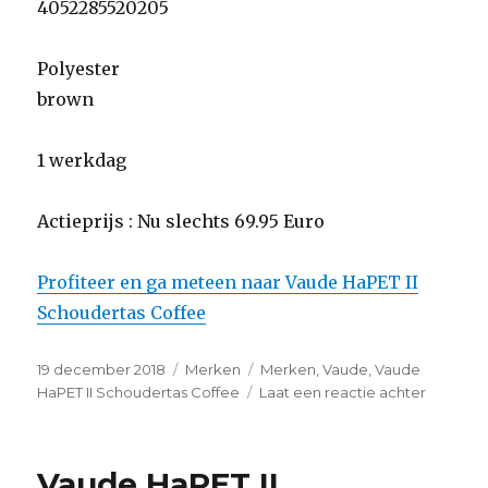
4052285520205
Polyester
brown
1 werkdag
Actieprijs : Nu slechts 69.95 Euro
Profiteer en ga meteen naar Vaude HaPET II
Schoudertas Coffee
Geplaatst
19 december 2018
Categorieën
Merken
Tags
Merken
,
Vaude
,
Vaude
op
HaPET II Schoudertas Coffee
Laat een reactie achter
op
Vaude
HaPET
II
Vaude HaPET II
Schoude