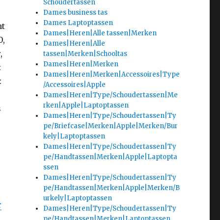
Schoudertassen
Dames business tas
Dames Laptoptassen
nt
Dames|Heren|Alle tassen|Merken
0,
Dames|Heren|Alle
,
tassen|Merken|Schooltas
Dames|Heren|Merken
:
Dames|Heren|Merken|Accessoires|Type
:
/Accessoires|Apple
Dames|Heren|Type/Schoudertassen|Me
rken|Apple|Laptoptassen
s
Dames|Heren|Type/Schoudertassen|Ty
pe/Briefcase|Merken|Apple|Merken/Bur
kely|Laptoptassen
Dames|Heren|Type/Schoudertassen|Ty
pe/Handtassen|Merken|Apple|Laptopta
ssen
Dames|Heren|Type/Schoudertassen|Ty
pe/Handtassen|Merken|Apple|Merken/B
urkely|Laptoptassen
r
Dames|Heren|Type/Schoudertassen|Ty
pe/Handtassen|Merken|Laptoptassen