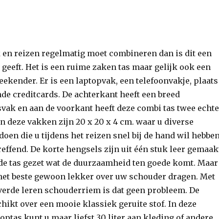
en reizen regelmatig moet combineren dan is dit een
 geeft. Het is een ruime zaken tas maar gelijk ook een
ekender. Er is een laptopvak, een telefoonvakje, plaats
de creditcards. De achterkant heeft een breed
vak en aan de voorkant heeft deze combi tas twee echte
n deze vakken zijn 20 x 20 x 4 cm. waar u diverse
doen die u tijdens het reizen snel bij de hand wil hebben
effend. De korte hengsels zijn uit één stuk leer gemaak
 de tas gezet wat de duurzaamheid ten goede komt. Maar
 het beste gewoon lekker over uw schouder dragen. Met
everde leren schouderriem is dat geen probleem. De
hikt over een mooie klassiek geruite stof. In deze
ptas kunt u maar liefst 30 liter aan kleding of andere