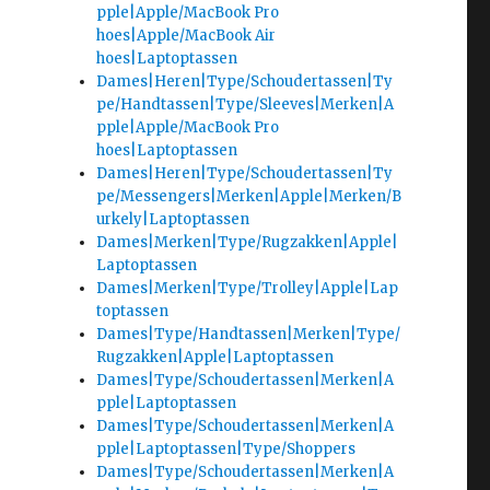
pple|Apple/MacBook Pro
hoes|Apple/MacBook Air
hoes|Laptoptassen
Dames|Heren|Type/Schoudertassen|Ty
pe/Handtassen|Type/Sleeves|Merken|A
pple|Apple/MacBook Pro
hoes|Laptoptassen
Dames|Heren|Type/Schoudertassen|Ty
pe/Messengers|Merken|Apple|Merken/B
urkely|Laptoptassen
Dames|Merken|Type/Rugzakken|Apple|
Laptoptassen
Dames|Merken|Type/Trolley|Apple|Lap
toptassen
Dames|Type/Handtassen|Merken|Type/
Rugzakken|Apple|Laptoptassen
Dames|Type/Schoudertassen|Merken|A
pple|Laptoptassen
Dames|Type/Schoudertassen|Merken|A
pple|Laptoptassen|Type/Shoppers
Dames|Type/Schoudertassen|Merken|A