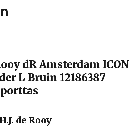
in
 Rooy dR Amsterdam ICON
er L Bruin 12186387
porttas
H.J. de Rooy