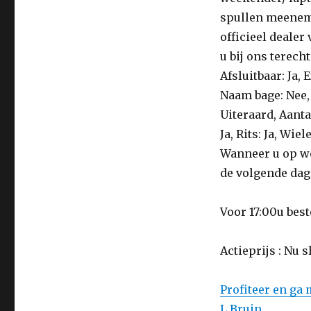
spullen meeneme
officieel dealer
u bij ons terech
Afsluitbaar: Ja, 
Naam bage: Nee, 
Uiteraard, Aant
Ja, Rits: Ja, Wie
Wanneer u op we
de volgende dag 
Voor 17:00u bes
Actieprijs : Nu 
Profiteer en ga
L Bruin