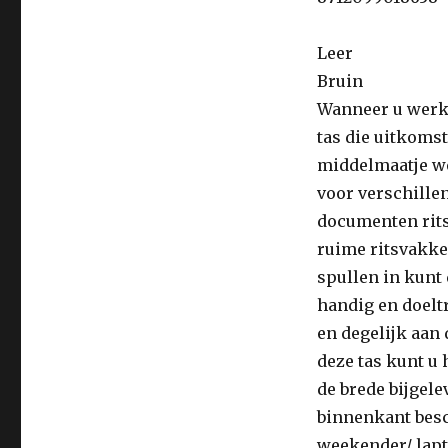
Bruin
Leer
Bruin
Wanneer u werk 
tas die uitkomst
middelmaatje we
voor verschillen
documenten rits
ruime ritsvakke
spullen in kunt 
handig en doeltr
en degelijk aan
deze tas kunt u
de brede bijgel
binnenkant besc
weekender/ lapto