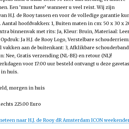
n. Een ‘must have’ wanneer u veel reist. Wij zijn
 van H.J. de Rooy tassen en voor de volledige garantie ku
t. Aantal hoofdvakken: 1, Buiten maten in cm: 50 x 30 x 2
Extra binnenvak met rits: Ja, Kleur: Bruin, Materiaal: Leer
Opdruk: Ja H.J. de Rooy Logo, Verstelbare schouderriem
al vakken aan de buitenkant: 3, Afklikbare schouderband
len: Nee, Gratis verzending (NL-BE) en retour (NL)!
rkdagen voor 17:00 uur besteld ontvangt u deze gaveta
in huis.
teld, morgen in huis
slechts 225.00 Euro
 meteen naar H.J. de Rooy dR Amsterdam ICON weekende