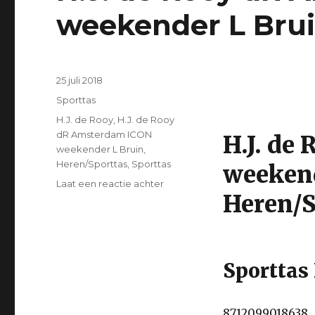
weekender L Bru
Geplaatst
25 juli 2018
op
Categorieën
Sporttas
Tags
H.J. de Rooy
,
H.J. de Rooy
dR Amsterdam ICON
H.J. de
weekender L Bruin
,
Heren/Sporttas
,
Sporttas
weekend
Laat een reactie achter
op
Heren/S
H.J.
de
Rooy
dR
Amsterdam
Sporttas 
ICON
weekender
L
8712099018638