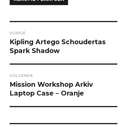
Bericht
VORIGE
navigatie
Kipling Artego Schoudertas
Vorig
Spark Shadow
bericht:
VOLGENDE
Mission Workshop Arkiv
Volgend
Laptop Case – Oranje
bericht: