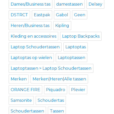
Dames/Business tas
damestassen
Delsey
DSTRCT
Eastpak
Gabol
Geen
Heren/Business tas
Kipling
Kleding en accessoires
Laptop Backpacks
Laptop Schoudertassen
Laptoptas
Laptoptas op wielen
Laptoptassen
Laptoptassen > Laptop Schoudertassen
Merken
Merken|Heren|Alle tassen
ORANGE FIRE
Piquadro
Plevier
Samsonite
Schoudertas
Schoudertassen
Tassen