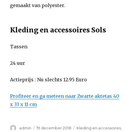
gemaakt van polyester.
Kleding en accessoires Sols
Tassen
24 uur
Actieprijs : Nu slechts 12.95 Euro
Profiteer en ga meteen naar Zwarte aktetas 40
x 33 x 11 cm
Auteur
admin
Geplaatst
19 december 2018
Categorieën
Kleding en accessoires
,