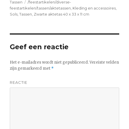
op
Tassen
Tags
/feestartikelen/diverse-
feestartikelen/tassen/aktetassen
,
Kleding en accessoires
,
Sols
,
Tassen
,
Zwarte aktetas 40 x 33 x 11 cm
Geef een reactie
Het e-mailadres wordt niet gepubliceerd.
Vereiste velden
zijn gemarkeerd met
*
REACTIE