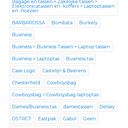
Bagage en tassen > Zakelijke tassen >
Elektronicatassen en -koffers > Laptoptassen
en -hoezen
BARBAROSSA
Bombata
Burkely
Business
Business > Business Tassen > Laptop tassen
Business > Laptoptas
Business tas
Case Logic
Castelijn & Beerens
Chesterfield
Cowboysbag
Cowboysbag > Cowboysbag laptoptas
Dames/Business tas
damestassen
Delsey
DSTRCT
Eastpak
Gabol
Geen