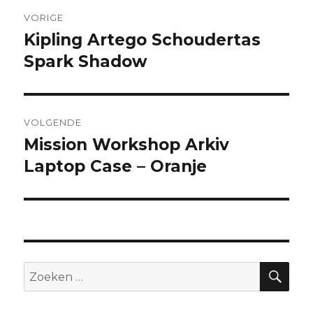
Bericht
VORIGE
navigatie
Kipling Artego Schoudertas
Vorig
Spark Shadow
bericht:
VOLGENDE
Mission Workshop Arkiv
Volgend
Laptop Case – Oranje
bericht:
ZO
Zoeken
naar: