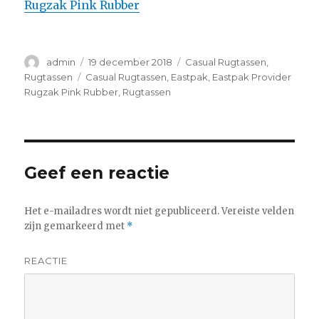
Rugzak Pink Rubber
Auteur
admin
Geplaatst
19 december 2018
Categorieën
Casual Rugtassen
,
op
Rugtassen
Tags
Casual Rugtassen
,
Eastpak
,
Eastpak Provider
Rugzak Pink Rubber
,
Rugtassen
Geef een reactie
Het e-mailadres wordt niet gepubliceerd.
Vereiste velden
zijn gemarkeerd met
*
REACTIE