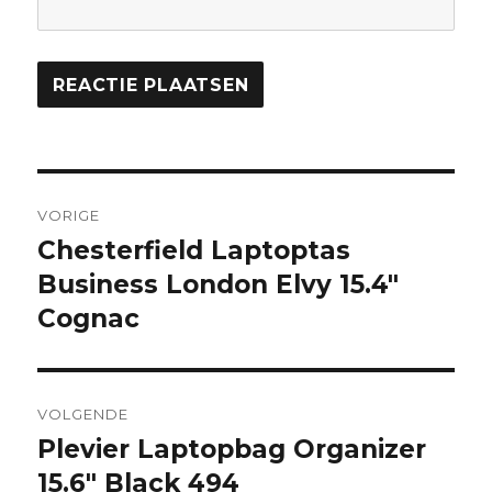
Bericht
VORIGE
navigatie
Chesterfield Laptoptas
Vorig
Business London Elvy 15.4″
bericht:
Cognac
VOLGENDE
Plevier Laptopbag Organizer
Volgend
15.6″ Black 494
bericht: