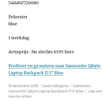
5414847720680
Polyester
blue
1 werkdag
Actieprijs : Nu slechts 63.95 Euro
Profiteer en ga meteen naar Samsonite Qibyte
Laptop Backpack 17.3″ Blue
Geplaatst
19 december 2018
Categorieën
Geen categorie
Tags
Samsonite
,
op
Samsonite Qibyte Laptop Backpack 17.3" Blue
Laat een
reactie achter
op
Samsonite
Qibyte