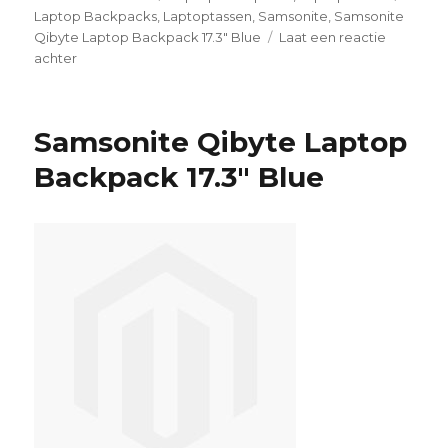
op
Laptop Backpacks
,
Laptoptassen
,
Samsonite
,
Samsonite
Qibyte Laptop Backpack 17.3" Blue
Laat een reactie
achter
op
Samsonite
Qibyte
Laptop
Samsonite Qibyte Laptop
Backpack
17.3″
Backpack 17.3″ Blue
Blue