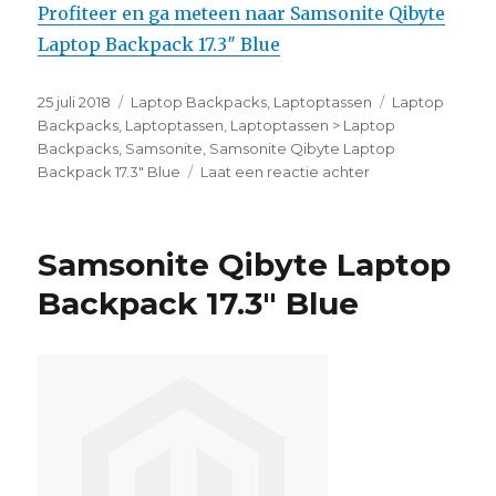
Profiteer en ga meteen naar Samsonite Qibyte
Laptop Backpack 17.3″ Blue
Geplaatst
25 juli 2018
Categorieën
Laptop Backpacks
,
Laptoptassen
Tags
Laptop
op
Backpacks
,
Laptoptassen
,
Laptoptassen > Laptop
Backpacks
,
Samsonite
,
Samsonite Qibyte Laptop
Backpack 17.3" Blue
Laat een reactie achter
op
Samsonite
Qibyte
Laptop
Samsonite Qibyte Laptop
Backpack
17.3″
Backpack 17.3″ Blue
Blue