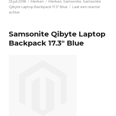
Geplaatst
25 juli 2018
Categorieën
Merken
Tags
Merken
,
Samsonite
,
Samsonite
op
Qibyte Laptop Backpack 17.3" Blue
Laat een reactie
achter
op
Samsonite
Qibyte
Laptop
Samsonite Qibyte Laptop
Backpack
17.3″
Backpack 17.3″ Blue
Blue