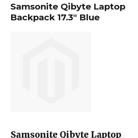
Laptop
Samsonite Qibyte Laptop
Backpack
17.3″
Backpack 17.3″ Blue
Blue
Samsonite Qibyte Laptop