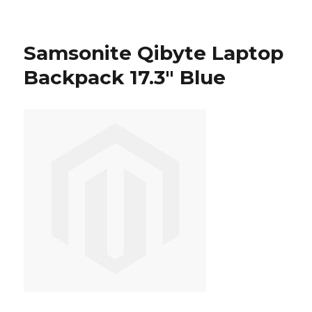
Samsonite
Qibyte
Laptop
Samsonite Qibyte Laptop
Backpack
17.3″
Backpack 17.3″ Blue
Blue