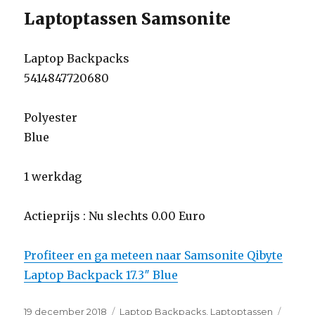
Laptoptassen Samsonite
Laptop Backpacks
5414847720680
Polyester
Blue
1 werkdag
Actieprijs : Nu slechts 0.00 Euro
Profiteer en ga meteen naar Samsonite Qibyte
Laptop Backpack 17.3″ Blue
Geplaatst
19 december 2018
Categorieën
Laptop Backpacks
,
Laptoptassen
Tags