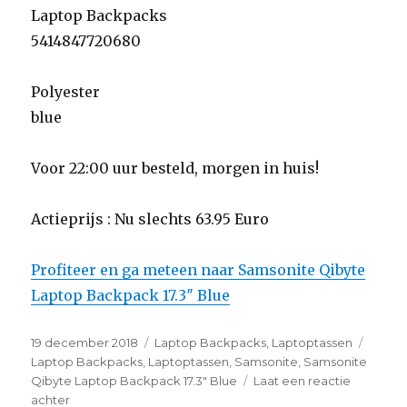
Laptop Backpacks
5414847720680
Polyester
blue
Voor 22:00 uur besteld, morgen in huis!
Actieprijs : Nu slechts 63.95 Euro
Profiteer en ga meteen naar Samsonite Qibyte
Laptop Backpack 17.3″ Blue
Geplaatst
19 december 2018
Categorieën
Laptop Backpacks
,
Laptoptassen
Tags
op
Laptop Backpacks
,
Laptoptassen
,
Samsonite
,
Samsonite
Qibyte Laptop Backpack 17.3" Blue
Laat een reactie
achter
op