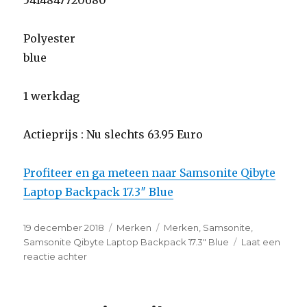
5414847720680
Polyester
blue
1 werkdag
Actieprijs : Nu slechts 63.95 Euro
Profiteer en ga meteen naar Samsonite Qibyte
Laptop Backpack 17.3″ Blue
Geplaatst
19 december 2018
Categorieën
Merken
Tags
Merken
,
Samsonite
,
op
Samsonite Qibyte Laptop Backpack 17.3" Blue
Laat een
reactie achter
op
Samsonite
Qibyte
Laptop