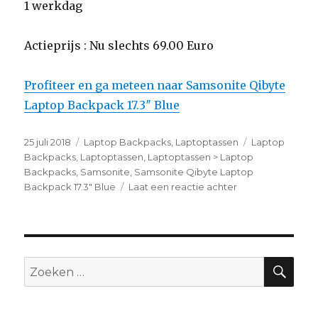
1 werkdag
Actieprijs : Nu slechts 69.00 Euro
Profiteer en ga meteen naar Samsonite Qibyte
Laptop Backpack 17.3″ Blue
Geplaatst
25 juli 2018
Categorieën
Laptop Backpacks
,
Laptoptassen
Tags
Laptop
op
Backpacks
,
Laptoptassen
,
Laptoptassen > Laptop
Backpacks
,
Samsonite
,
Samsonite Qibyte Laptop
Backpack 17.3" Blue
Laat een reactie achter
op
Samsonite
Qibyte
Laptop
Backpack
17.3″
ZO
Zoeken
Blue
naar: